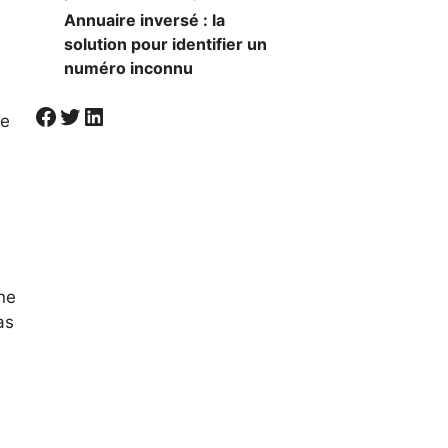
Annuaire inversé : la
solution pour identifier un
numéro inconnu
Visiter la page Facebook de Societal
Twitter
LinkedIn
ne
ne
as