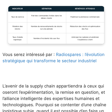
INDICATEUR
DÉFINITION
BÉNÉFICES ATTENDUS
Part des commandes livrées dans les
Taux de service
Fiabiliser la promesse commerciale
délais clients
Rotation des
Nombre de renouvellements de stocks
Réduction des stocks et optimisation
stocks
sur une période
des flux
Taux d’alerte
Anticiper les ruptures et améliorer
Nombre d’incidents liés aux flux
logistique
l’expérience client
Vous serez intéressé par :
Radiospares : l’évolution
stratégique qui transforme le secteur industriel
L’avenir de la supply chain appartiendra à ceux qui
oseront l’expérimentation, la remise en question, et
l’alliance intelligente des expertises humaines et
technologiques. Pourquoi se contenter d’une chaîne
logistique subie, quand il est possible d’en faire un