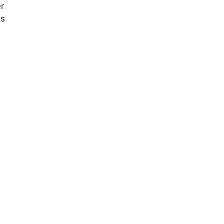
r
us
s