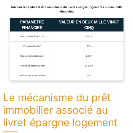
Tableau récapitulatif des conditions du livret épargne logement en deux mille
vingt cinq
PARAMÈTRE
VALEUR EN DEUX MILLE VINGT
FINANCIER
CINQ
Taux de rémunération brut
2,00 %
Fiscalité (Flat Tax)
30 %
Taux de rémunération net
1,40 %
Plafond de dépôt maximal
15 300 €
Dépôt minimal à l’ouverture
300 €
Le mécanisme du prêt
immobilier associé au
livret épargne logement