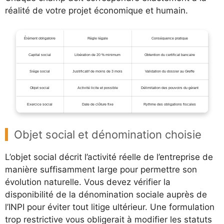
réalité de votre projet économique et humain.
Élément obligatoire
Règle légale
Conséquence pratique
Capital social
Libération de 20 % minimum
Obtention du certificat bancaire
Siège social
Justificatif de moins de 3 mois
Validation du dossier au Greffe
Objet social
Activité licite et possible
Délimitation des pouvoirs du gérant
Exercice social
Date de clôture fixe
Rythme des obligations fiscales
Objet social et dénomination choisie
L’objet social décrit l’activité réelle de l’entreprise de
manière suffisamment large pour permettre son
évolution naturelle. Vous devez vérifier la
disponibilité de la dénomination sociale auprès de
l’INPI pour éviter tout litige ultérieur. Une formulation
trop restrictive vous obligerait à modifier les statuts