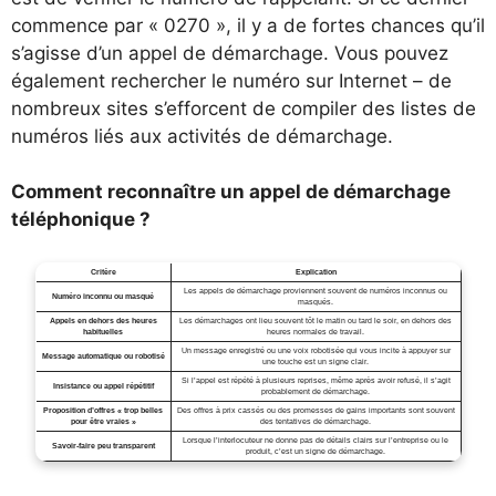
commence par « 0270 », il y a de fortes chances qu’il
s’agisse d’un appel de démarchage. Vous pouvez
également rechercher le numéro sur Internet – de
nombreux sites s’efforcent de compiler des listes de
numéros liés aux activités de démarchage.
Comment reconnaître un appel de démarchage
téléphonique ?
Critère
Explication
Les appels de démarchage proviennent souvent de numéros inconnus ou
Numéro inconnu ou masqué
masqués.
Appels en dehors des heures
Les démarchages ont lieu souvent tôt le matin ou tard le soir, en dehors des
habituelles
heures normales de travail.
Un message enregistré ou une voix robotisée qui vous incite à appuyer sur
Message automatique ou robotisé
une touche est un signe clair.
Si l’appel est répété à plusieurs reprises, même après avoir refusé, il s’agit
Insistance ou appel répétitif
probablement de démarchage.
Proposition d’offres « trop belles
Des offres à prix cassés ou des promesses de gains importants sont souvent
pour être vraies »
des tentatives de démarchage.
Lorsque l’interlocuteur ne donne pas de détails clairs sur l’entreprise ou le
Savoir-faire peu transparent
produit, c’est un signe de démarchage.