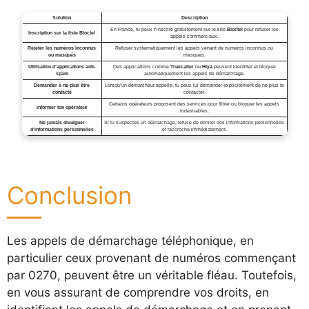
Solution
Description
En France, tu peux t’inscrire gratuitement sur le site
Bloctel
pour refuser les
Inscription sur la liste Bloctel
appels commerciaux.
Rejeter les numéros inconnus
Refuser systématiquement les appels venant de numéros inconnus ou
ou masqués
masqués.
Utilisation d’applications anti-
Des applications comme
Truecaller
ou
Hiya
peuvent identifier et bloquer
spam
automatiquement les appels de démarchage.
Demander à ne plus être
Lorsqu’un démarcheur appelle, tu peux lui demander explicitement de ne plus te
contacté
contacter.
Certains opérateurs proposent des services pour filtrer ou bloquer les appels
Informer ton opérateur
indésirables.
Ne jamais divulguer
Si tu suspectes un démarchage, refuse de donner des informations personnelles
d’informations personnelles
et raccroche immédiatement.
Conclusion
Les appels de démarchage téléphonique, en
particulier ceux provenant de numéros commençant
par 0270, peuvent être un véritable fléau. Toutefois,
en vous assurant de comprendre vos droits, en