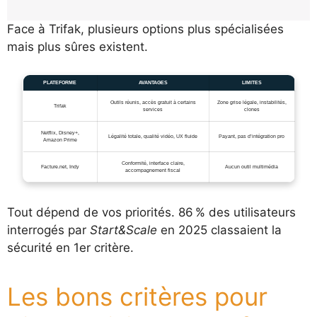
Face à Trifak, plusieurs options plus spécialisées
mais plus sûres existent.
PLATEFORME
AVANTAGES
LIMITES
Outils réunis, accès gratuit à certains
Zone grise légale, instabilités,
Trifak
services
clones
Netflix, Disney+,
Légalité totale, qualité vidéo, UX fluide
Payant, pas d’intégration pro
Amazon Prime
Conformité, interface claire,
Facture.net, Indy
Aucun outil multimédia
accompagnement fiscal
Tout dépend de vos priorités. 86 % des utilisateurs
interrogés par
Start&Scale
en 2025 classaient la
sécurité en 1er critère.
Les bons critères pour