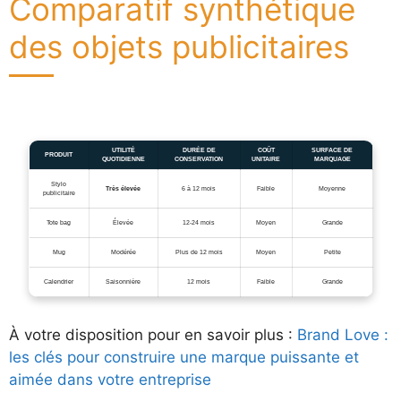
Comparatif synthétique
des objets publicitaires
UTILITÉ
DURÉE DE
COÛT
SURFACE DE
PRODUIT
QUOTIDIENNE
CONSERVATION
UNITAIRE
MARQUAGE
Stylo
Très élevée
6 à 12 mois
Faible
Moyenne
publicitaire
Tote bag
Élevée
12-24 mois
Moyen
Grande
Mug
Modérée
Plus de 12 mois
Moyen
Petite
Calendrier
Saisonnière
12 mois
Faible
Grande
À votre disposition pour en savoir plus :
Brand Love :
les clés pour construire une marque puissante et
aimée dans votre entreprise