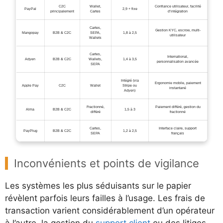
C2C
Wallet,
Confiance utilisateur, facilité
PayPal
2,9 + fixe
principalement
Cartes
d’intégration
Cartes,
Gestion KYC, escrow, multi-
Mangopay
B2B & C2C
SEPA,
1,8 à 2,5
utilisateur
Wallets
Cartes,
International,
Adyen
B2B & C2C
Wallets,
1,4 à 3,5
personnalisation avancée
SEPA
Intégré (via
Ergonomie mobile, paiement
Apple Pay
C2C
Wallet
Stripe ou
instantané
Adyen)
Fractionné,
Paiement différé, gestion du
Alma
B2B & C2C
1,5 à 3
différé
fractionné
Cartes,
Interface claire, support
PayPlug
B2B & C2C
1,2 à 2,5
SEPA
français
Inconvénients et points de vigilance
Les systèmes les plus séduisants sur le papier
révèlent parfois leurs failles à l’usage. Les frais de
transaction varient considérablement d’un opérateur
à l’autre, la gestion du
support client
ou des litiges