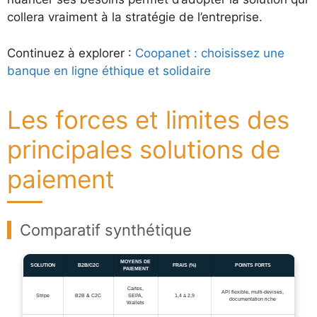
collera vraiment à la stratégie de l’entreprise.
Continuez à explorer :
Coopanet : choisissez une
banque en ligne éthique et solidaire
Les forces et limites des
principales solutions de
paiement
Comparatif synthétique
MOYENS DE
SOLUTION
B2B/C2C
FRAIS (%)
POINTS FORTS
PAIEMENT
Cartes,
API flexible, multi-devises,
Stripe
B2B & C2C
SEPA,
1,4 à 2,9
documentation riche
Wallets