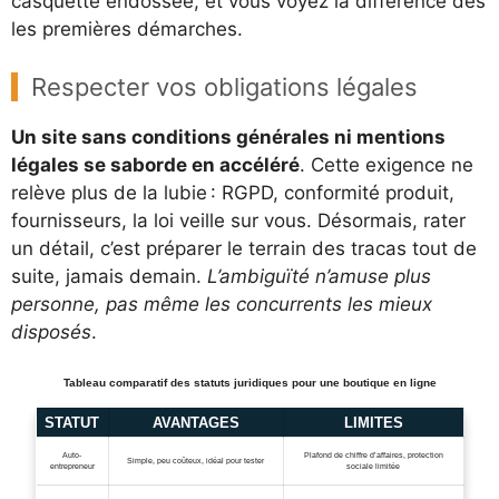
casquette endossée, et vous voyez la différence dès
les premières démarches.
Respecter vos obligations légales
Un site sans conditions générales ni mentions
légales se saborde en accéléré
. Cette exigence ne
relève plus de la lubie : RGPD, conformité produit,
fournisseurs, la loi veille sur vous. Désormais, rater
un détail, c’est préparer le terrain des tracas tout de
suite, jamais demain.
L’ambiguïté n’amuse plus
personne, pas même les concurrents les mieux
disposés
.
Tableau comparatif des statuts juridiques pour une boutique en ligne
STATUT
AVANTAGES
LIMITES
Auto-
Plafond de chiffre d’affaires, protection
Simple, peu coûteux, idéal pour tester
entrepreneur
sociale limitée