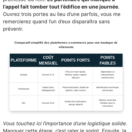
l’appel fait tomber tout l’édifice en une journée
.
Ouvrez trois portes au lieu d’une parfois, vous me
remercierez quand l’un d’eux disparaîtra sans
prévenir.
Comparatif simplifié des plateformes e-commerce pour une boutique de
vêtements
COÛT
POINTS
PLATEFORME
POINTS FORTS
MENSUEL
FAIBLES
Prise en main rapide,
Dépendance à
Shopify
Environ 27 €
thèmes mode, support
l’abonnement,
efficace
commissions
Gratuit (hors
Personnalisation, liberté de
Maintenance technique
Prestashop
hébergement)
gestion, open source
nécessaire
Options avancées
Simplicité d’utilisation,
Wix
Environ 20 €
limitées pour la
design attractif
croissance
Vous touchez ici l’importance d’une logistique solide
.
Manquer cette étape, c’est rater le sprint. Ensuite, la