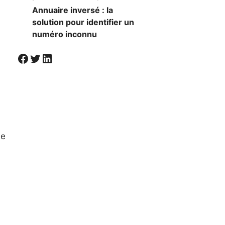
Annuaire inversé : la
solution pour identifier un
numéro inconnu
Visiter la page Facebook de Societal
Twitter
LinkedIn
le