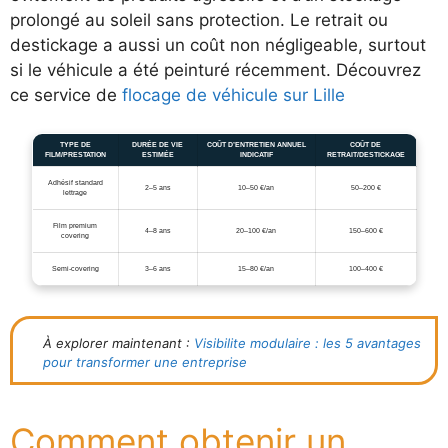
prolongé au soleil sans protection. Le retrait ou
destickage a aussi un coût non négligeable, surtout
si le véhicule a été peinturé récemment. Découvrez
ce service de
flocage de véhicule sur Lille
TYPE DE
DURÉE DE VIE
COÛT D’ENTRETIEN ANNUEL
COÛT DE
FILM/PRESTATION
ESTIMÉE
INDICATIF
RETRAIT/DESTICKAGE
Adhésif standard
2–5 ans
10–50 €/an
50–200 €
lettrage
Film premium
4–8 ans
20–100 €/an
150–600 €
covering
Semi-covering
3–6 ans
15–80 €/an
100–400 €
À explorer maintenant :
Visibilite modulaire : les 5 avantages
pour transformer une entreprise
Comment obtenir un