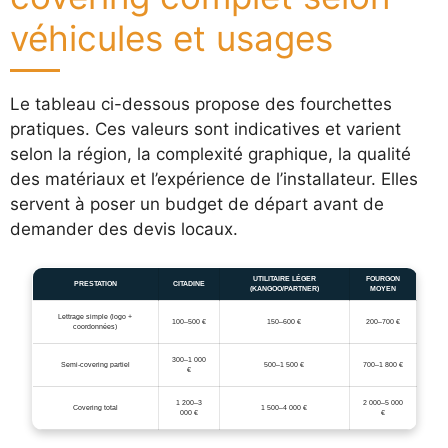
véhicules et usages
Le tableau ci-dessous propose des fourchettes
pratiques. Ces valeurs sont indicatives et varient
selon la région, la complexité graphique, la qualité
des matériaux et l’expérience de l’installateur. Elles
servent à poser un budget de départ avant de
demander des devis locaux.
UTILITAIRE LÉGER
FOURGON
PRESTATION
CITADINE
(KANGOO/PARTNER)
MOYEN
Lettrage simple (logo +
100–500 €
150–600 €
200–700 €
coordonnées)
300–1 000
Semi-covering partiel
500–1 500 €
700–1 800 €
€
1 200–3
2 000–5 000
Covering total
1 500–4 000 €
000 €
€