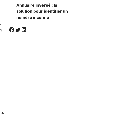
Annuaire inversé : la
solution pour identifier un
numéro inconnu
s
Visiter la page Facebook de Societal
Twitter
LinkedIn
us
ue