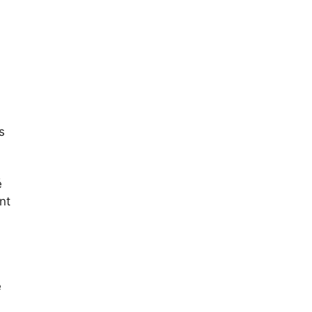
s
é
nt
e
u