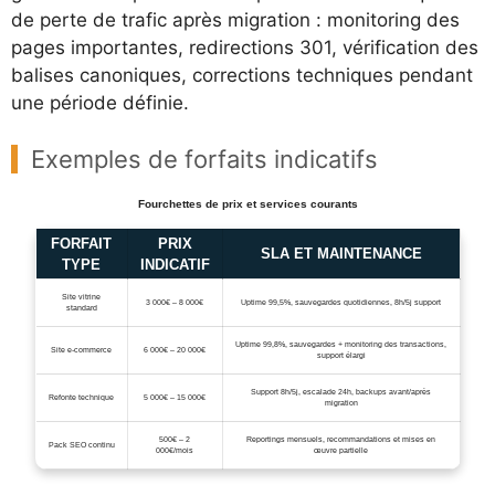
de perte de trafic après migration : monitoring des
pages importantes, redirections 301, vérification des
balises canoniques, corrections techniques pendant
une période définie.
Exemples de forfaits indicatifs
Fourchettes de prix et services courants
FORFAIT
PRIX
SLA ET MAINTENANCE
TYPE
INDICATIF
Site vitrine
3 000€ – 8 000€
Uptime 99,5%, sauvegardes quotidiennes, 8h/5j support
standard
Uptime 99,8%, sauvegardes + monitoring des transactions,
Site e‑commerce
6 000€ – 20 000€
support élargi
Support 8h/5j, escalade 24h, backups avant/après
Refonte technique
5 000€ – 15 000€
migration
500€ – 2
Reportings mensuels, recommandations et mises en
Pack SEO continu
000€/mois
œuvre partielle