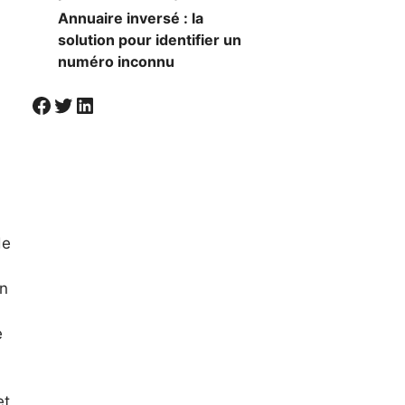
Annuaire inversé : la
solution pour identifier un
numéro inconnu
Visiter la page Facebook de Societal
Twitter
LinkedIn
de
En
e
et