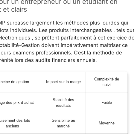
our un entrepreneur ou un étudiant en
et clairs
UMP surpasse largement les méthodes plus lourdes qui
ts individuels. Les produits interchangeables , tels qu
lectroniques , se prêtent parfaitement à cet exercice d
tabilité-Gestion doivent impérativement maîtriser ce
e leurs examens professionnels. C’est la méthode de
rénité lors des audits financiers annuels.
Complexité de
incipe de gestion
Impact sur la marge
suivi
Stabilité des
age des prix d achat
Faible
résultats
uisement des lots
Sensibilité au
Moyenne
anciens
marché