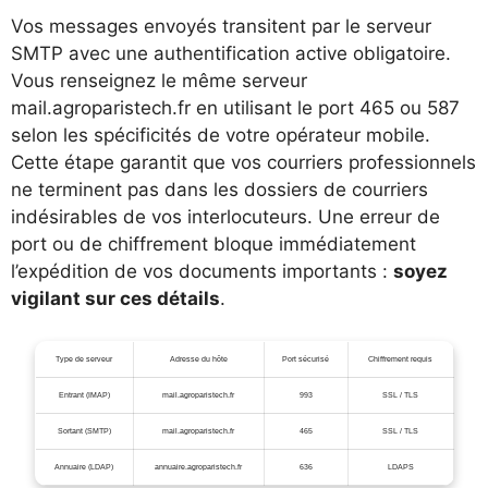
Vos messages envoyés transitent par le serveur
SMTP avec une authentification active obligatoire.
Vous renseignez le même serveur
mail.agroparistech.fr en utilisant le port 465 ou 587
selon les spécificités de votre opérateur mobile.
Cette étape garantit que vos courriers professionnels
ne terminent pas dans les dossiers de courriers
indésirables de vos interlocuteurs. Une erreur de
port ou de chiffrement bloque immédiatement
l’expédition de vos documents importants :
soyez
vigilant sur ces détails
.
Type de serveur
Adresse du hôte
Port sécurisé
Chiffrement requis
Entrant (IMAP)
mail.agroparistech.fr
993
SSL / TLS
Sortant (SMTP)
mail.agroparistech.fr
465
SSL / TLS
Annuaire (LDAP)
annuaire.agroparistech.fr
636
LDAPS