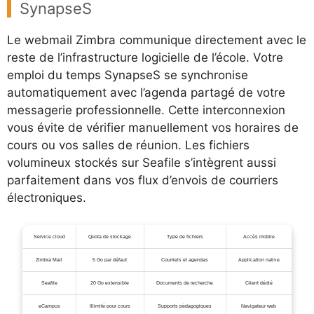
SynapseS
Le webmail Zimbra communique directement avec le
reste de l’infrastructure logicielle de l’école. Votre
emploi du temps SynapseS se synchronise
automatiquement avec l’agenda partagé de votre
messagerie professionnelle. Cette interconnexion
vous évite de vérifier manuellement vos horaires de
cours ou vos salles de réunion. Les fichiers
volumineux stockés sur Seafile s’intègrent aussi
parfaitement dans vos flux d’envois de courriers
électroniques.
Service cloud
Quota de stockage
Type de fichiers
Accès mobile
Zimbra Mail
5 Go par défaut
Courriels et agendas
Application native
Seafile
20 Go extensible
Documents de recherche
Client dédié
eCampus
Illimité pour cours
Supports pédagogiques
Navigateur web