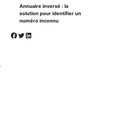
Annuaire inversé : la
solution pour identifier un
numéro inconnu
Visiter la page Facebook de Societal
Twitter
LinkedIn
e