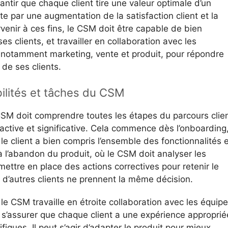
antir que chaque client tire une valeur optimale d’un
te par une augmentation de la satisfaction client et la
arvenir à ces fins, le CSM doit être capable de bien
 clients, et travailler en collaboration avec les
e, notamment marketing, vente et produit, pour répondre
de ses clients.
bilités et tâches du CSM
e CSM doit comprendre toutes les étapes du parcours clie
oactive et significative. Cela commence dès l’onboarding
le client a bien compris l’ensemble des fonctionnalités e
à l’abandon du produit, où le CSM doit analyser les
mettre en place des actions correctives pour retenir le
e d’autres clients ne prennent la même décision.
 le CSM travaille en étroite collaboration avec les équip
 s’assurer que chaque client a une expérience approprié
fiques. Il peut s’agir d’adapter le produit pour mieux