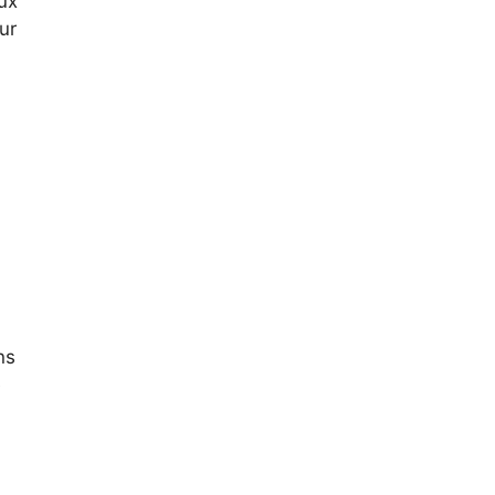
ux
ur
ns
e