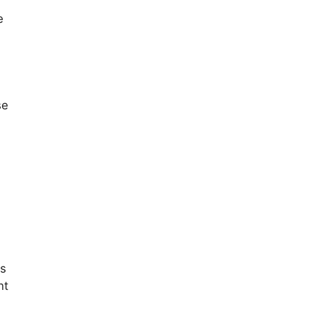
e
se
us
nt