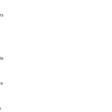
rs
le
re
-
p