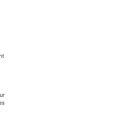
nt
ur
es