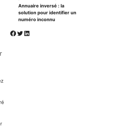
Annuaire inversé : la
solution pour identifier un
numéro inconnu
Visiter la page Facebook de Societal
Twitter
LinkedIn
r
ez
ré
r