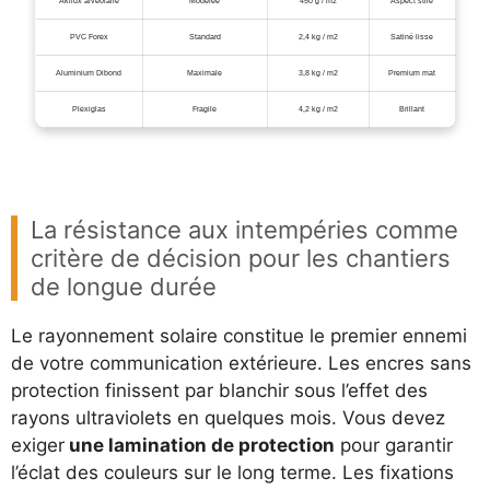
Akilux alvéolaire
Modérée
450 g / m2
Aspect strié
PVC Forex
Standard
2,4 kg / m2
Satiné lisse
Aluminium Dibond
Maximale
3,8 kg / m2
Premium mat
Plexiglas
Fragile
4,2 kg / m2
Brillant
La résistance aux intempéries comme
critère de décision pour les chantiers
de longue durée
Le rayonnement solaire constitue le premier ennemi
de votre communication extérieure. Les encres sans
protection finissent par blanchir sous l’effet des
rayons ultraviolets en quelques mois. Vous devez
exiger
une lamination de protection
pour garantir
l’éclat des couleurs sur le long terme. Les fixations