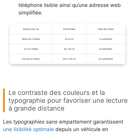
téléphone lisible ainsi qu’une adresse web
simplifiée.
Distance de vue
Format idéal
Taille des lettres
Moins de 5 mètres
A3 ou A2
3 centimètres
10 à 15 mètres
60 x 80 cm
8 centimètres
Plus de 25 mètres
120 x 160 cm
15 centimètres
Le contraste des couleurs et la
typographie pour favoriser une lecture
à grande distance
Les
typographies sans empattement
garantissent
une lisibilité optimale
depuis un véhicule en