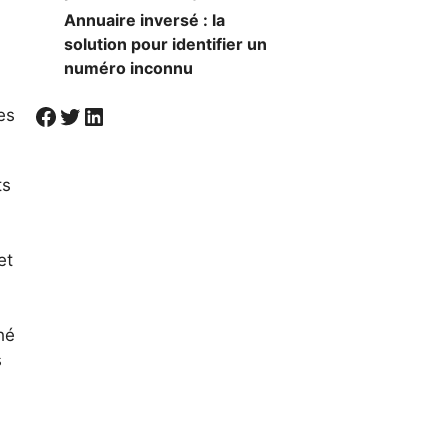
Annuaire inversé : la
solution pour identifier un
numéro inconnu
Visiter la page Facebook de Societal
Twitter
LinkedIn
es
ts
et
hé
s