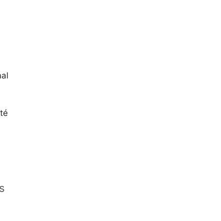
nal
té
s