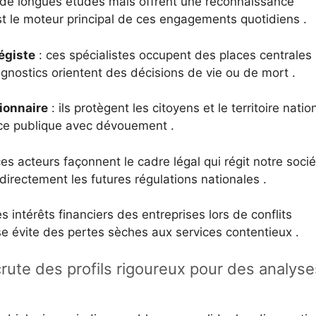
de longues études mais offrent une reconnaissance
est le moteur principal de ces engagements quotidiens .
égiste
: ces spécialistes occupent des places centrales
iagnostics orientent des décisions de vie ou de mort .
gionnaire
: ils protègent les citoyens et le territoire natio
force publique avec dévouement .
ces acteurs façonnent le cadre légal qui régit notre socié
directement les futures régulations nationales .
s intérêts financiers des entreprises lors de conflits
se évite des pertes sèches aux services contentieux .
crute des profils rigoureux pour des analyse