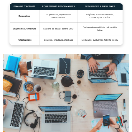
DOMAINE D’ACTIVITÉ
ÉQUIPEMENTS RECOMMANDÉS
SPÉCIFICITÉS À PRIVILÉGIER
PC portables, imprimantes
Légèreté, autonomie élevée,
Bureautique
multifonctions
connectiques variées
Carte graphique dédiée, colorimétrie
Graphisme/Architecture
Stations de travail, écrans UHD
fidèle
IT/Techniciens
Serveurs, onduleurs, stockage
Modularité, évolutivité, fiabilité réseau