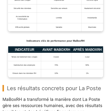
Gestion des congés
Papier/email
100% en ligne
Sécurité des données
Sensible aux erreurs
Hautement sécurisé
Accessibilité de
Limitée
Instantanée
l’information
Efficacité globale
Variable
Maximale
Indicateurs clés de performance pour MaBoxRH
INDICATEUR
AVANT MABOXRH
APRÈS MABOXRH
Temps de traitement des congés
3 jours
1 jour
Satisfaction des employés
70%
90%
Erreurs dans les données RH
10%
1%
Les résultats concrets pour La Poste
MaBoxRH a transformé la manière dont La Poste
gère ses ressources humaines, avec des résultats