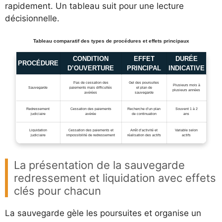
rapidement. Un tableau suit pour une lecture
décisionnelle.
Tableau comparatif des types de procédures et effets principaux
CONDITION
EFFET
DURÉE
PROCÉDURE
D’OUVERTURE
PRINCIPAL
INDICATIVE
Pas de cessation des
Gel des poursuites
Plusieurs mois à
Sauvegarde
paiements mais difficultés
et plan de
plusieurs années
avérées
sauvegarde
Redressement
Cessation des paiements
Recherche d’un plan
Souvent 1 à 2
judiciaire
avérée
de continuation
ans
Liquidation
Cessation des paiements et
Arrêt d’activité et
Variable selon
judiciaire
impossibilité de redressement
réalisation des actifs
actifs
La présentation de la sauvegarde
redressement et liquidation avec effets
clés pour chacun
La sauvegarde gèle les poursuites et organise un