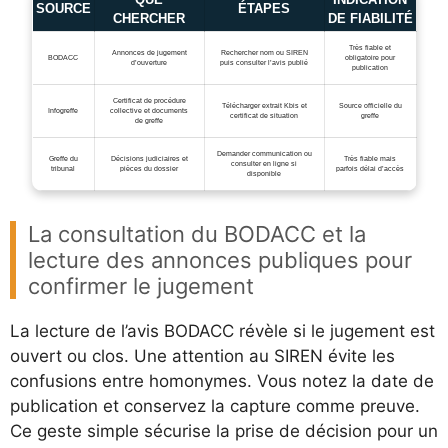
SOURCE
ÉTAPES
CHERCHER
DE FIABILITÉ
Très fiable et
Annonces de jugement
Rechercher nom ou SIREN
BODACC
obligatoire pour
d’ouverture
puis consulter l’avis publié
publication
Certificat de procédure
Télécharger extrait Kbis et
Source officielle du
Infogreffe
collective et documents
certificat de situation
greffe
de greffe
Demander communication ou
Greffe du
Décisions judiciaires et
Très fiable mais
consulter en ligne si
tribunal
pièces du dossier
parfois délai d’accès
disponible
La consultation du BODACC et la
lecture des annonces publiques pour
confirmer le jugement
La lecture de l’avis BODACC révèle si le jugement est
ouvert ou clos. Une attention au SIREN évite les
confusions entre homonymes. Vous notez la date de
publication et conservez la capture comme preuve.
Ce geste simple sécurise la prise de décision pour un