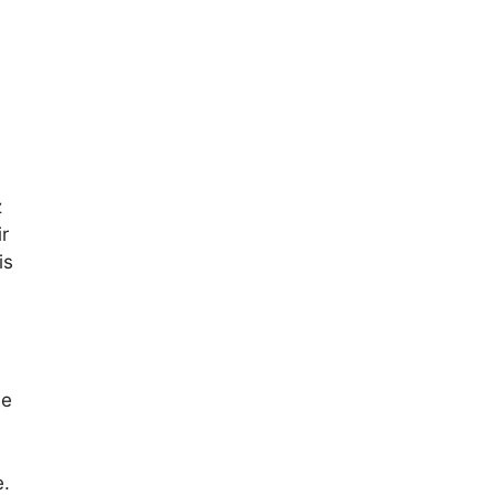
z
r
is
ue
e.