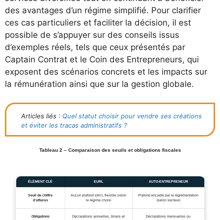
des avantages d’un régime simplifié. Pour clarifier
ces cas particuliers et faciliter la décision, il est
possible de s’appuyer sur des conseils issus
d’exemples réels, tels que ceux présentés par
Captain Contrat et le Coin des Entrepreneurs, qui
exposent des scénarios concrets et les impacts sur
la rémunération ainsi que sur la gestion globale.
Articles liés :
Quel statut choisir pour vendre ses créations
et éviter les tracas administratifs ?
Tableau 2 – Comparaison des seuils et obligations fiscales
ÉLÉMENT CLÉ
EURL
AUTO-ENTREPRENEUR
Seuil de chiffre
Aucun plafond strict, flexible selon
Plafond encadré par la réglementation
d’affaires
le régime choisi
(selon secteur)
Obligations
Déclarations annuelles, bilans et
Déclarations mensuelles ou