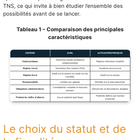
TNS, ce qui invite à bien étudier l’ensemble des
possibilités avant de se lancer.
Tableau 1 – Comparaison des principales
caractéristiques
CRITÈRE
EURL
AUTO-ENTREPRENEUR
Personne morale (entreprise
Statut juridique
Régime individuel simplifié
unipersonnelle)
Régime social
Travailleur Non Salarié (TNS)
Système micro-social
Impôt sur le revenu ou impôt sur les
Régime fiscal
Impôt sur le revenu
sociétés
Responsabilité
Limitée aux apports
Illimitée sur le plan personnel
Comptabilité complète et dossiers
Obligations administratives
Démarches et déclarations allégées
annuels
Plafonds définis par secteur
Plafond de chiffre d’affaires
Aucun plafond spécifique
d’activité
Le choix du statut et de