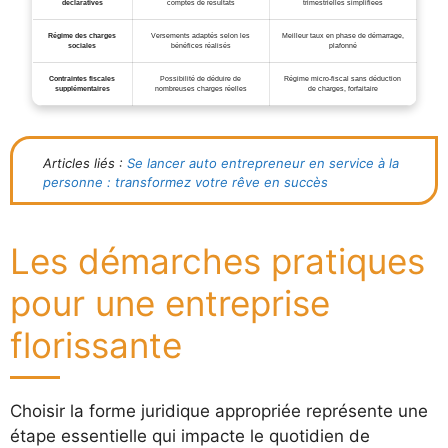
déclaratives
comptes de résultats
trimestrielles simplifiées
Régime des charges
Versements adaptés selon les
Meilleur taux en phase de démarrage,
sociales
bénéfices réalisés
plafonné
Contraintes fiscales
Possibilité de déduire de
Régime micro-fiscal sans déduction
supplémentaires
nombreuses charges réelles
de charges, forfaitaire
Articles liés :
Se lancer auto entrepreneur en service à la
personne : transformez votre rêve en succès
Les démarches pratiques
pour une entreprise
florissante
Choisir la forme juridique appropriée représente une
étape essentielle qui impacte le quotidien de