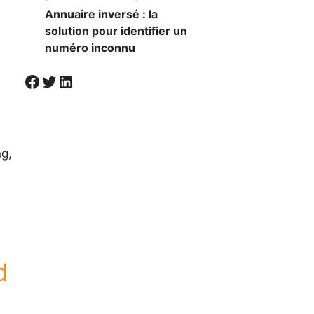
Annuaire inversé : la
solution pour identifier un
numéro inconnu
Visiter la page Facebook de Societal
Twitter
LinkedIn
ng,
d