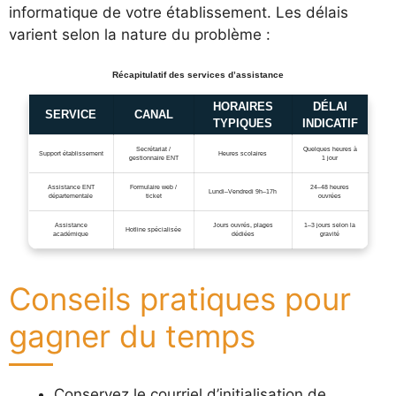
informatique de votre établissement. Les délais
varient selon la nature du problème :
Récapitulatif des services d’assistance
HORAIRES
DÉLAI
SERVICE
CANAL
TYPIQUES
INDICATIF
Secrétariat /
Quelques heures à
Support établissement
Heures scolaires
gestionnaire ENT
1 jour
Assistance ENT
Formulaire web /
24–48 heures
Lundi–Vendredi 9h–17h
départementale
ticket
ouvrées
Assistance
Jours ouvrés, plages
1–3 jours selon la
Hotline spécialisée
académique
dédiées
gravité
Conseils pratiques pour
gagner du temps
Conservez le courriel d’initialisation de