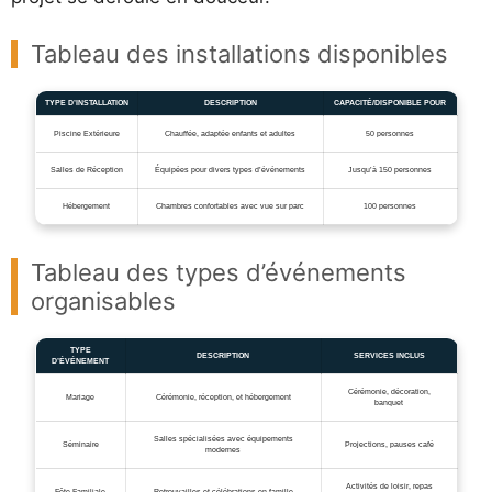
Tableau des installations disponibles
TYPE D’INSTALLATION
DESCRIPTION
CAPACITÉ/DISPONIBLE POUR
Piscine Extérieure
Chauffée, adaptée enfants et adultes
50 personnes
Salles de Réception
Équipées pour divers types d’événements
Jusqu’à 150 personnes
Hébergement
Chambres confortables avec vue sur parc
100 personnes
Tableau des types d’événements
organisables
TYPE
DESCRIPTION
SERVICES INCLUS
D’ÉVÉNEMENT
Cérémonie, décoration,
Mariage
Cérémonie, réception, et hébergement
banquet
Salles spécialisées avec équipements
Séminaire
Projections, pauses café
modernes
Activités de loisir, repas
Fête Familiale
Retrouvailles et célébrations en famille