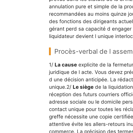
annulation pure et simple de la pro
recommandées au moins quinze jou
des fonctions des dirigeants actuels 
gérant perd sa capacité d engager 
liquidateur devient l unique interlo
Procès-verbal de l assem
1/
La cause
explicite de la fermetu
juridique de l acte. Vous devez préc
d une décision anticipée. La rédacti
unique.2/
Le siège
de la liquidatio
réception des futurs courriers offi
adresse sociale ou le domicile pers
contact unique pour toutes les récl
greffe nécessite une copie certifié
attentive évite les allers-retours i
commerce. La précision des termes j