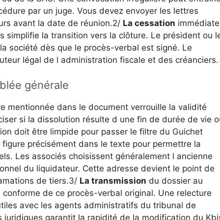
cédure par un juge. Vous devez envoyer les lettres
rs avant la date de réunion.2/
La cessation
immédiate
simplifie la transition vers la clôture. Le président ou l
la société dès que le procès-verbal est signé. Le
cuteur légal de l administration fiscale et des créanciers.
blée générale
re mentionnée dans le document verrouille la validité
iser si la dissolution résulte d une fin de durée de vie o
on doit être limpide pour passer le filtre du Guichet
n figure précisément dans le texte pour permettre la
ciels. Les associés choisissent généralement l ancienne
onnel du liquidateur. Cette adresse devient le point de
amations de tiers.3/
La transmission
du dossier au
e conforme de ce procès-verbal original. Une relecture
nutiles avec les agents administratifs du tribunal de
uridiques garantit la rapidité de la modification du Kbi