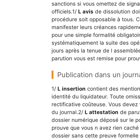
sanctions si vous omettez de signal
officiels.1/
L avis
de dissolution doi
procédure soit opposable à tous. Cet
manifester leurs créances rapideme
pour une simple formalité obligatoi
systématiquement la suite des opér
jours après la tenue de l assemblée
parution vous est remise pour prouv
Publication dans un journa
1/
L insertion
contient des mentions
identité du liquidateur. Toute omis
rectificative coûteuse. Vous devez v
du journal.2/
L attestation
de parut
dossier numérique déposé sur le po
prouve que vous n avez rien caché de
dossier sans cette preuve formelle 