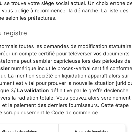
 se trouve votre siège social actuel. Un choix erroné d
et vous oblige à recommencer la démarche. La liste des
e selon les préfectures.
u registre
ésormais toutes les demandes de modification statutaire
créer un compte certifié pour téléverser vos documents
ateforme peut sembler capricieuse lors des périodes de
sier
numérique inclut le procès-verbal certifié conform
ur. La mention société en liquidation apparaît alors sur
ument est vital pour prouver la nouvelle situation juridiq
nque.3/
La validation
définitive par le greffe déclenche
e vers la radiation totale. Vous pouvez alors sereinement
 et le paiement des derniers fournisseurs. Cette étape
cte scrupuleusement le Code de commerce.
Phase de dissolution
Phase de liquidation