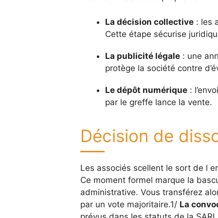
La décision collective
: les 
Cette étape sécurise juridiq
La publicité légale
: une ann
protège la société contre d’é
Le dépôt numérique
: l’envo
par le greffe lance la vente.
Décision de disso
Les associés scellent le sort de l 
Ce moment formel marque la bascul
administrative. Vous transférez alo
par un vote majoritaire.1/
La convo
prévus dans les statuts de la SARL 