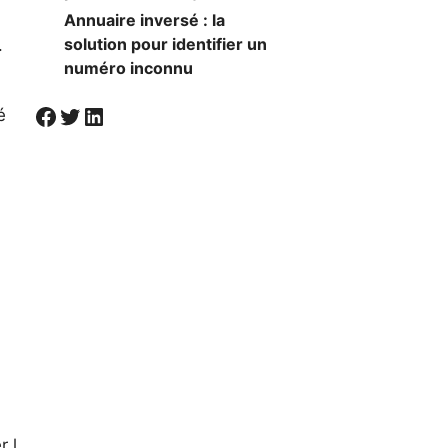
Annuaire inversé : la
solution pour identifier un
.
numéro inconnu
Visiter la page Facebook de Societal
Twitter
LinkedIn
é
r l