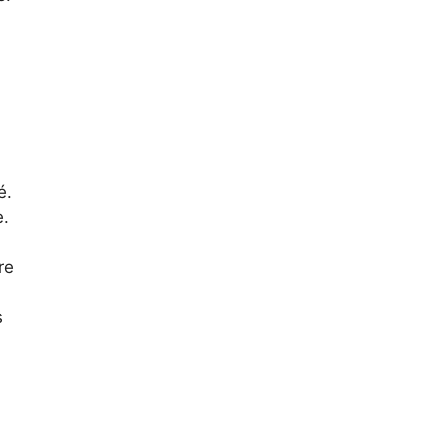
é.
e.
re
s