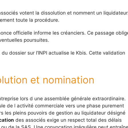
associés votent la dissolution et nomment un liquidateur
uement toute la procédure.
once officielle informe les créanciers. Ce passage oblig
ventuelles poursuites.
i du dossier sur l’INPI actualise le Kbis. Cette validation
lution et nomination
entreprise lors d une assemblée générale extraordinaire.
e de l activité commerciale vers une phase purement
rs les pleins pouvoirs de gestion au liquidateur désigné
cation
des associés exige un respect total des délais
ou de la SAS. Une convocation irrégulière peut entraîne