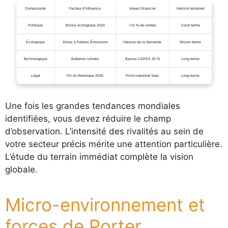
Composante
Facteur d’influence
Impact financier
Horizon temporel
Politique
Bonus écologique 2024
+15 % de ventes
Court terme
Écologique
Zones à Faibles Émissions
Hausse de la demande
Moyen terme
Technologique
Batteries solides
Baisse CAPEX 30 %
Long terme
Légal
Fin du thermique 2035
Pivot industriel total
Long terme
Une fois les grandes tendances mondiales
identifiées, vous devez réduire le champ
d’observation. L’intensité des rivalités au sein de
votre secteur précis mérite une attention particulière.
L’étude du terrain immédiat complète la vision
globale.
Micro-environnement et
forces de Porter