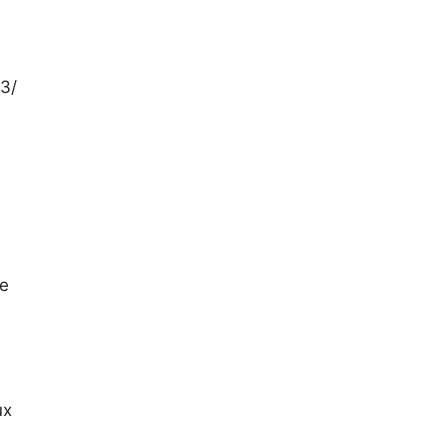
.3/
le
ux