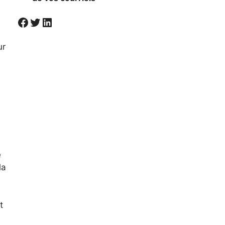
Visiter la page Facebook de Societal
Twitter
LinkedIn
ur
e
la
t