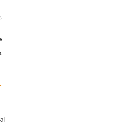
s
e
s
r
al