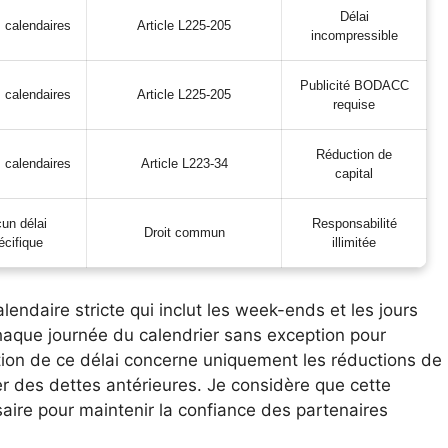
Délai
s calendaires
Article L225-205
incompressible
Publicité BODACC
s calendaires
Article L225-205
requise
Réduction de
s calendaires
Article L223-34
capital
un délai
Responsabilité
Droit commun
écifique
illimitée
alendaire stricte qui inclut les week-ends et les jours
haque journée du calendrier sans exception pour
ation de ce délai concerne uniquement les réductions de
er des dettes antérieures. Je considère que cette
aire pour maintenir la confiance des partenaires