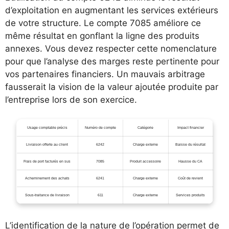
d’exploitation en augmentant les services extérieurs
de votre structure. Le compte 7085 améliore ce
même résultat en gonflant la ligne des produits
annexes. Vous devez respecter cette nomenclature
pour que l’analyse des marges reste pertinente pour
vos partenaires financiers. Un mauvais arbitrage
fausserait la vision de la valeur ajoutée produite par
l’entreprise lors de son exercice.
Usage comptable précis
Numéro de compte
Catégorie
Impact financier
Livraison offerte au client
6242
Charge externe
Baisse du résultat
Frais de port facturés en sus
7085
Produit accessoire
Hausse du CA
Acheminement des achats
6241
Charge externe
Coût de revient
Sous-traitance de livraison
611
Charge externe
Services produits
L’identification de la nature de l’opération permet de