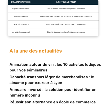
CARACTÉRISTIQUE CLÉ
IMPACT SUR LE PROJET
Expertise spécialisée
Résolution de problèmes complexes, innovation
Vision stratégique
Alignement avec les objectifs d’entreprise, anticipation des risques
Capacité d’influence
Motivation des équipes, adoption des changements
Loyauté et engagement
Stabilité des équipes, transfert de connaissances
A la une des actualités
Animation autour du vin : les 10 activités ludiques
pour vos séminaires
Capacité transport léger de marchandises : le
sésame pour exercer à Lyon
Annuaire inversé : la solution pour identifier un
numéro inconnu
Réussir son alternance en école de commerce