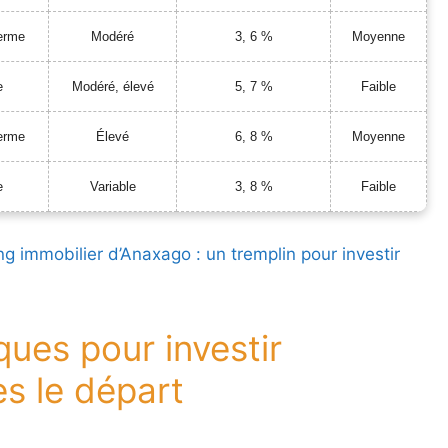
erme
Modéré
3, 6 %
Moyenne
e
Modéré, élevé
5, 7 %
Faible
erme
Élevé
6, 8 %
Moyenne
e
Variable
3, 8 %
Faible
g immobilier d’Anaxago : un tremplin pour investir
ues pour investir
ès le départ