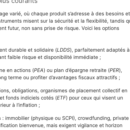
plus courants
age varié, où chaque produit s’adresse à des besoins et
truments misent sur la sécurité et la flexibilité, tandis 
nt futur, non sans prise de risque. Voici les options
nt durable et solidaire (
LDDS
), parfaitement adaptés à
nt faible risque et disponibilité immédiate ;
ne en actions (
PEA
) ou plan d’épargne retraite (
PER
),
ong terme ou profiter d’avantages fiscaux attractifs ;
ions, obligations, organismes de placement collectif en
 et fonds indiciels cotés (
ETF
) pour ceux qui visent un
ur à l’inflation ;
s
: immobilier (physique ou SCPI), crowdfunding, private
sification bienvenue, mais exigent vigilance et horizon