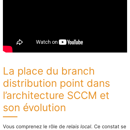
La place du branch
distribution point dans
l’architecture SCCM et
son évolution
Vous comprenez le rôle de
relais local
. Ce constat se