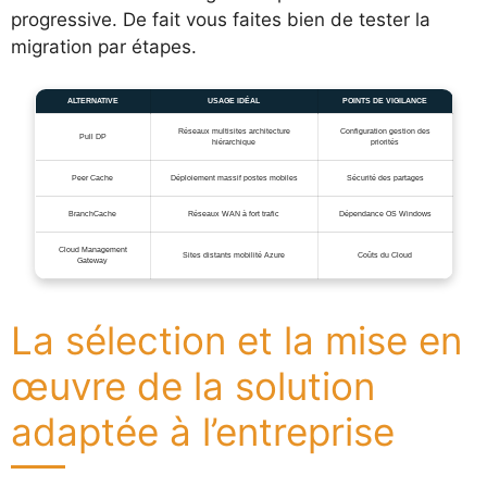
progressive. De fait vous faites bien de tester la
migration par étapes.
ALTERNATIVE
USAGE IDÉAL
POINTS DE VIGILANCE
Réseaux multisites architecture
Configuration gestion des
Pull DP
hiérarchique
priorités
Peer Cache
Déploiement massif postes mobiles
Sécurité des partages
BranchCache
Réseaux WAN à fort trafic
Dépendance OS Windows
Cloud Management
Sites distants mobilité Azure
Coûts du Cloud
Gateway
La sélection et la mise en
œuvre de la solution
adaptée à l’entreprise