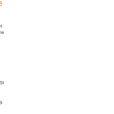
e
et
ne
SI
a