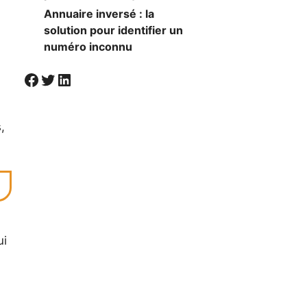
Annuaire inversé : la
solution pour identifier un
numéro inconnu
Visiter la page Facebook de Societal
Twitter
LinkedIn
,
ui